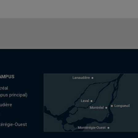
AMPUS
réal
pus principal)
udière
l
érégie-Ouest