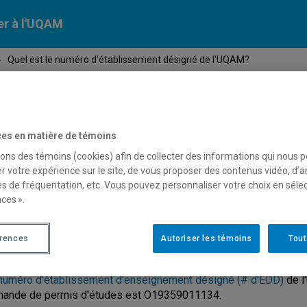
er à l'UQAM
›
Quel est le numéro d'établissement désigné de l'UQAM?
Calendriers
Nos
campus
En savoir pl
ion
universitaires
es en matière de témoins
sons des témoins (cookies) afin de collecter des informations qui nous 
r votre expérience sur le site, de vous proposer des contenus vidéo, d’a
uel est le numéro d'établis
es de fréquentation, etc. Vous pouvez personnaliser votre choix en séle
ces ».
'UQAM?
érences
Autoriser les témoins
Tout
numéro d'établissement d'enseignement désigné (# d'EDD)
de l
ande de permis d'études est
O19359011134
.