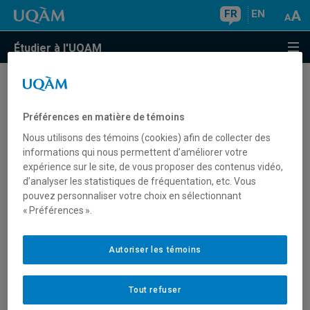
FR
EN
Étudier à l'UQAM
Code et numéro de l'UQAM
Préférences en matière de témoins
Nous utilisons des témoins (cookies) afin de collecter des
Quel est le numéro d'établissement désigné
informations qui nous permettent d’améliorer votre
expérience sur le site, de vous proposer des contenus vidéo,
de l'UQAM?
d’analyser les statistiques de fréquentation, etc. Vous
pouvez personnaliser votre choix en sélectionnant
Le
numéro d'établissement d'enseignement désigné (#
« Préférences ».
d'EDD)
de l'UQAM nécessaire pour présenter une
demande de permis d'études est
O19359011134
.
Autoriser les témoins
Quel est le code d'établissement de l'UQAM?
Le code d'établissement de l'UQAM est le
978001.
Tout refuser