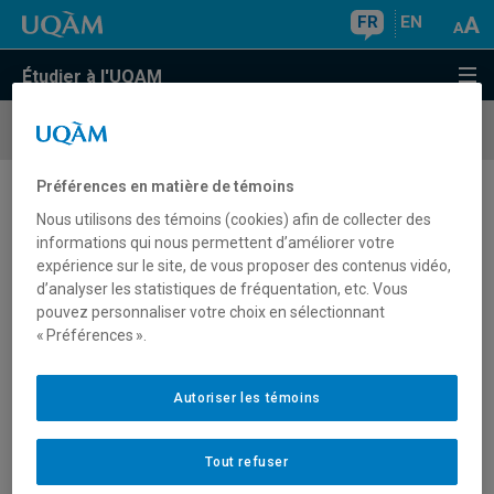
FR
EN
Étudier à l'UQAM
Cours
et horaires
Préférences en matière de témoins
Analyse de textes par ordinateur
Nous utilisons des témoins (cookies) afin de collecter des
informations qui nous permettent d’améliorer votre
expérience sur le site, de vous proposer des contenus vidéo,
d’analyser les statistiques de fréquentation, etc. Vous
pouvez personnaliser votre choix en sélectionnant
« Préférences ».
Autoriser les témoins
Sigle
Titre du cours
Cycle
Tout refuser
ATO8000
Séminaire de recherche en ATO
3