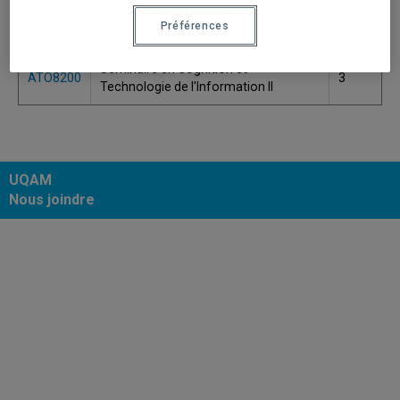
Séminaire en Cognition et
ATO8100
3
Préférences
Technologie de l'Information I
Séminaire en Cognition et
ATO8200
3
Technologie de l'Information II
UQAM
Nous joindre