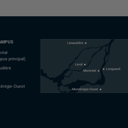
AMPUS
réal
pus principal)
udière
l
érégie-Ouest