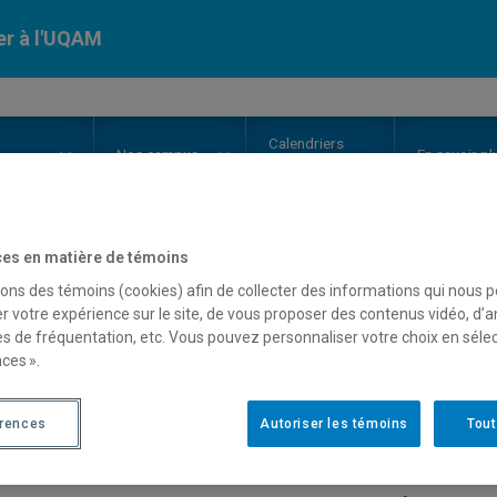
er à l'UQAM
Calendriers
Nos
campus
En savoir pl
ion
universitaires
es en matière de témoins
ertificat de naissance
sons des témoins (cookies) afin de collecter des informations qui nous 
r votre expérience sur le site, de vous proposer des contenus vidéo, d’a
es de fréquentation, etc. Vous pouvez personnaliser votre choix en séle
ces ».
uis-je fournir un certificat de n
érences
Autoriser les témoins
Tout
aroisse (certificat de baptême)?