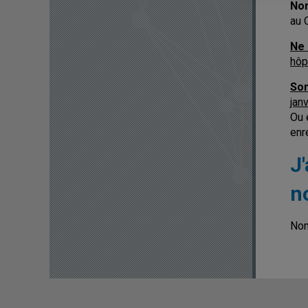
No
au 
Ne 
hôp
Son
jan
Ou 
enr
J'
n
Non