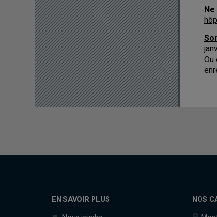
Ne 
hôp
Son
jan
Ou 
enr
EN SAVOIR PLUS
NOS C