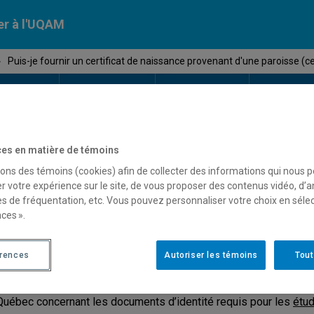
er à l'UQAM
›
Puis-je fournir un certificat de naissance provenant d'une paroisse (c
Calendriers
Nos
campus
En savoir pl
ion
universitaires
es en matière de témoins
sons des témoins (cookies) afin de collecter des informations qui nous 
uis-je fournir un certificat 
r votre expérience sur le site, de vous proposer des contenus vidéo, d’a
es de fréquentation, etc. Vous pouvez personnaliser votre choix en séle
rovenant d'une paroisse (cer
ces ».
érences
Autoriser les témoins
Tout
n
. Depuis le trimestre d’hiver 2013, le ministère de l’Éducation a 
Québec concernant les documents d’identité requis pour les
étu