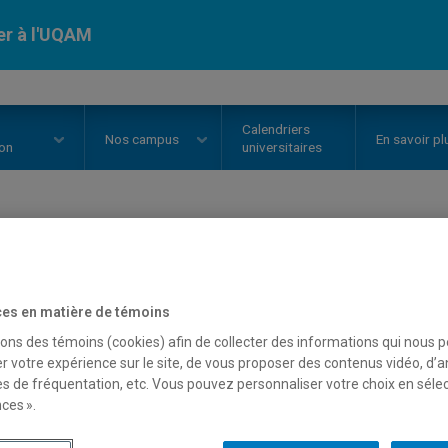
er à l'UQAM
Calendriers
Nos
campus
En savoir pl
ion
universitaires
ode permanent UQAM
es en matière de témoins
sons des témoins (cookies) afin de collecter des informations qui nous 
e code permanent UQAM est-il le
r votre expérience sur le site, de vous proposer des contenus vidéo, d’a
es de fréquentation, etc. Vous pouvez personnaliser votre choix en séle
ermanent du ministère de l'Éduca
ces ».