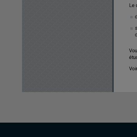
Le 
d
d
Vou
étud
Voi