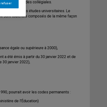
 lors de vos études collégiales.
 refuser
ous débutez vos études universitaires. Le
AM sont toutefois composés de la même façon
ssance égale ou supérieure à 2000),
t a été émis à partir du 30 janvier 2022 et de
e 30 janvier 2022),
990, pourrait avoir les codes permanents :
nistère de l'Éducation)