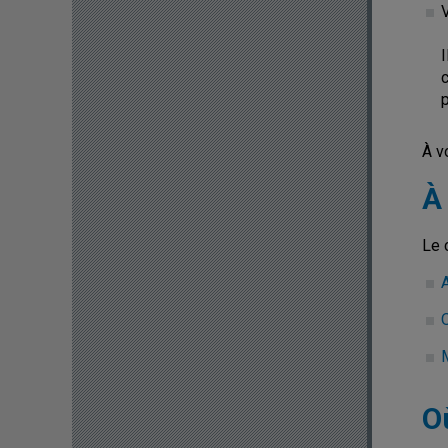
I
p
À v
À
Le 
O