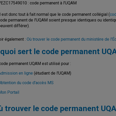
VEZC17549010 : code permanent à l'UQAM
l est donc tout à fait normal que le code permanent collégial (
cod
code permanent de l'UQAM soient presque identiques ou identiques
euvent différer).
oir également :
Où trouver le code permanent du ministère de l'É
 quoi sert le code permanent U
code permanent UQAM est utilisé pour :
Admission en ligne
(étudiant de l'UQAM)
Obtention du code d'accès MS
Mon Portail
ù trouver le code permanent UQ