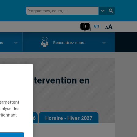
fr
en
us
Rencontrez-nous
e et d'intervention en
permettent
nalyser les
ctionnant
 - Automne 2026
Horaire - Hiver 2027