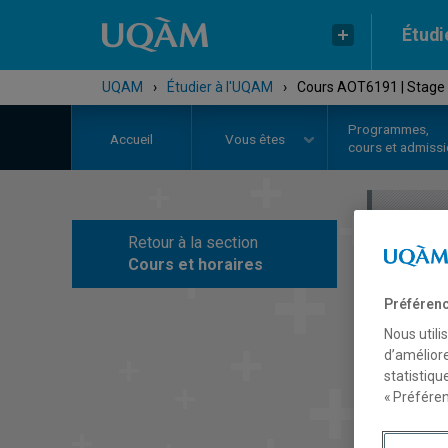
Étudi
UQAM
›
Étudier à l'UQAM
›
Cours AOT6191 | Stage d
Programmes,
Accueil
Vous êtes
cours et admiss
Retour à la section
C
Cours et horaires
Préférenc
Nous utili
d’améliore
statistiqu
« Préféren