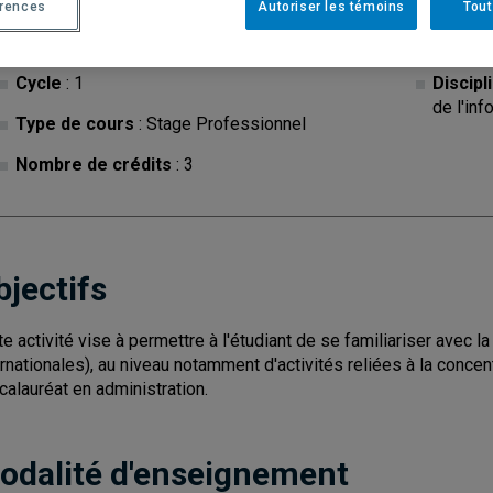
érences
Autoriser les témoins
Tout
Cycle
: 1
Discipl
de l'inf
Type de cours
: Stage Professionnel
Nombre de crédits
: 3
bjectifs
te activité vise à permettre à l'étudiant de se familiariser avec l
ernationales), au niveau notamment d'activités reliées à la concentr
calauréat en administration.
odalité d'enseignement