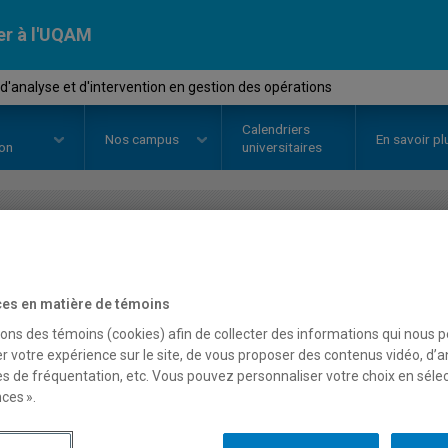
er à l'UQAM
'analyse et d'intervention en gestion des opérations
Calendriers
Nos
campus
En savoir pl
ion
universitaires
OURS
//
AOT6191
-
Stage d'analys
gestion des opérations
es en matière de témoins
sons des témoins (cookies) afin de collecter des informations qui nous 
r votre expérience sur le site, de vous proposer des contenus vidéo, d’a
es de fréquentation, etc. Vous pouvez personnaliser votre choix en séle
Description
Horaire - Été 2026
Horaire
ces ».