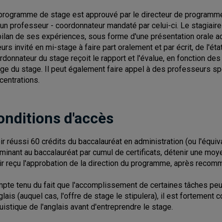
programme de stage est approuvé par le directeur de programme,
 un professeur - coordonnateur mandaté par celui-ci. Le stagiaire 
bilan de ses expériences, sous forme d'une présentation orale ac
leurs invité en mi-stage à faire part oralement et par écrit, de l'é
rdonnateur du stage reçoit le rapport et l'évalue, en fonction des
ge du stage. Il peut également faire appel à des professeurs sp
centrations.
onditions d'accès
ir réussi 60 crédits du baccalauréat en administration (ou l'équiv
minant au baccalauréat par cumul de certificats, détenir une mo
ir reçu l'approbation de la direction du programme, après recom
pte tenu du fait que l'accomplissement de certaines tâches pe
glais (auquel cas, l'offre de stage le stipulera), il est fortement c
guistique de l'anglais avant d'entreprendre le stage.