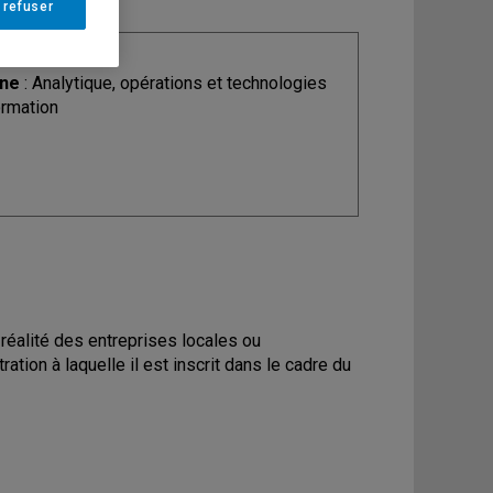
 refuser
ine
: Analytique, opérations et technologies
ormation
a réalité des entreprises locales ou
ation à laquelle il est inscrit dans le cadre du