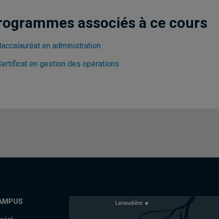
rogrammes associés à ce cours
Baccalauréat en administration
ertificat en gestion des opérations
AMPUS