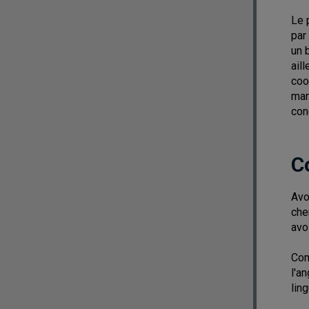
Le 
par
un 
ail
coo
mar
con
C
Avo
che
avo
Com
l'an
lin