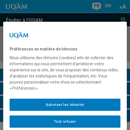
FR
EN
Étudier à l'UQAM
COURS
//
AOT730X
Cours à contenu variable en analyse et
Préférences en matière de témoins
architecture d'affaires
Nous utilisons des témoins (cookies) afin de collecter des
informations qui nous permettent d’améliorer votre
expérience sur le site, de vous proposer des contenus vidéo,
Description du cours
d’analyser les statistiques de fréquentation, etc. Vous
pouvez personnaliser votre choix en sélectionnant
Horaire - Été 2026
« Préférences ».
Horaire - Automne 2026
Autoriser les témoins
Horaire - Hiver 2027
Tout refuser