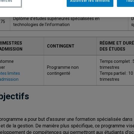
érences
Autoriser les témoins
Tout
ODE
TITRE
Diplôme d'études supérieures spécialisées en
D
575
technologies de l'information
s
RIMESTRES
RÉGIME ET DURÉ
CONTINGENT
'ADMISSION
DES ÉTUDES
utomne
Temps complet : 
ver
Programme non
trimestres
tes limites
contingenté
Temps partiel : 10
admission
trimestres
bjectifs
programme a pour but d'assurer une formation spécialisée dans 
) et de la gestion. De manière plus spécifique, ce programme vise
eloppement de compétences qui permettront aux étudiants d'occ