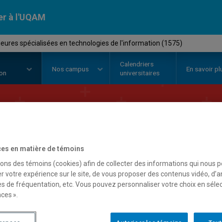
er à l'UQAM
eures spécialisées en technologies de l'information (1575)
Calendriers
Nos
campus
En savoir pl
ion
universitaires
iplôme d'études supérieur
echnologies de l'informat
es en matière de témoins
sons des témoins (cookies) afin de collecter des informations qui nous 
r votre expérience sur le site, de vous proposer des contenus vidéo, d’a
es de fréquentation, etc. Vous pouvez personnaliser votre choix en séle
ces ».