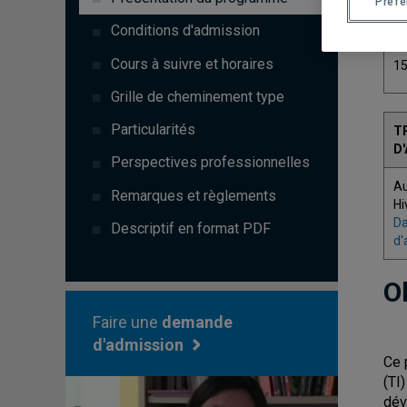
Préf
C
Conditions d'admission
Cours à suivre et horaires
1
Grille de cheminement type
Particularités
T
D
Perspectives professionnelles
A
Remarques et règlements
Hi
Da
Descriptif en format PDF
d'
O
Faire une
demande
d'admission
Ce 
(TI
dév