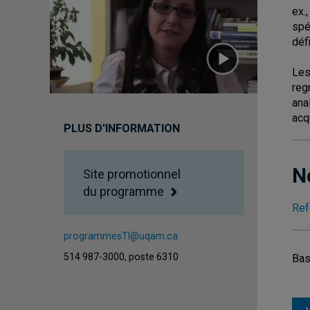
ex.
spé
déf
Les
reg
ana
acq
PLUS D'INFORMATION
N
Site promotionnel
du programme
Ref
programmesTI@uqam.ca
514 987-3000, poste 6310
Bas