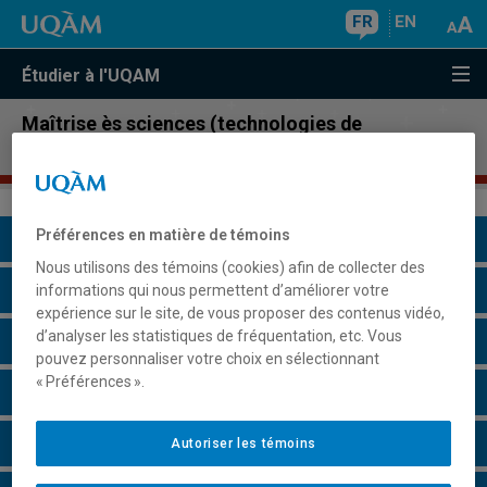
FR
EN
Étudier à l'UQAM
Maîtrise ès sciences (technologies de
l'information)
Préférences en matière de témoins
Présentation du programme
Nous utilisons des témoins (cookies) afin de collecter des
Conditions d'admission
informations qui nous permettent d’améliorer votre
expérience sur le site, de vous proposer des contenus vidéo,
d’analyser les statistiques de fréquentation, etc. Vous
Cours à suivre et horaires
pouvez personnaliser votre choix en sélectionnant
« Préférences ».
Grille de cheminement
Particularités
Autoriser les témoins