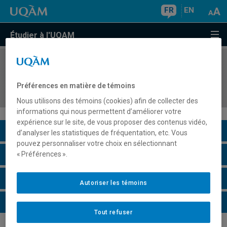
FR
EN
Étudier à l'UQAM
COURS
//
AOT8410
Gestion des technologies IoT en transformation
Préférences en matière de témoins
numérique
Nous utilisons des témoins (cookies) afin de collecter des
informations qui nous permettent d’améliorer votre
expérience sur le site, de vous proposer des contenus vidéo,
Description du cours
d’analyser les statistiques de fréquentation, etc. Vous
pouvez personnaliser votre choix en sélectionnant
Horaire - Été 2026
« Préférences ».
Horaire - Automne 2026
Autoriser les témoins
Horaire - Hiver 2027
Tout refuser