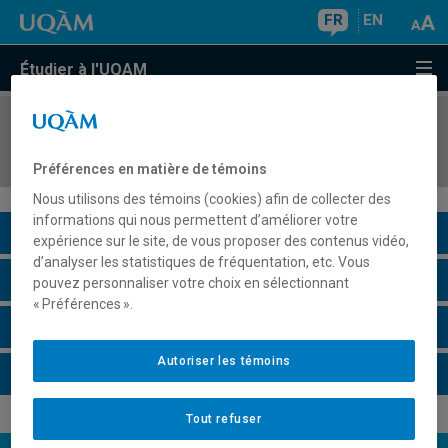
FR
EN
Étudier à l'UQAM
COURS
//
ARA1110
Introduction à la langue et à la culture arabes
Préférences en matière de témoins
Nous utilisons des témoins (cookies) afin de collecter des
informations qui nous permettent d’améliorer votre
Description du cours
expérience sur le site, de vous proposer des contenus vidéo,
d’analyser les statistiques de fréquentation, etc. Vous
Horaire - Été 2026
pouvez personnaliser votre choix en sélectionnant
« Préférences ».
Horaire - Automne 2026
Autoriser les témoins
Horaire - Hiver 2027
Tout refuser