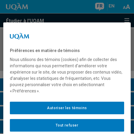
FR
EN
Étudier à l'UQAM
COURS
//
COM5162
Communication internationale et enjeux
Préférences en matière de témoins
contemporains : acteurs, contextes et
Nous utilisons des témoins (cookies) afin de collecter des
dynamiques
informations qui nous permettent d’améliorer votre
expérience sur le site, de vous proposer des contenus vidéo,
d’analyser les statistiques de fréquentation, etc. Vous
Description du cours
pouvez personnaliser votre choix en sélectionnant
« Préférences ».
Horaire - Été 2026
Autoriser les témoins
Horaire - Automne 2026
Tout refuser
Horaire - Hiver 2027