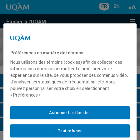
FR
EN
Étudier à l'UQAM
COURS
//
DSR7120
Gestion environnementale dans les
Préférences en matière de témoins
organisations
Nous utilisons des témoins (cookies) afin de collecter des
informations qui nous permettent d’améliorer votre
expérience sur le site, de vous proposer des contenus vidéo,
Description du cours
d’analyser les statistiques de fréquentation, etc. Vous
pouvez personnaliser votre choix en sélectionnant
Horaire - Été 2026
« Préférences ».
Horaire - Automne 2026
Autoriser les témoins
Horaire - Hiver 2027
Tout refuser