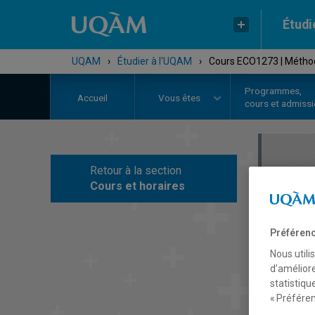
Étudi
UQAM
›
Étudier à l'UQAM
›
Cours ECO1273 | Métho
Programmes,
Accueil
Vous êtes
cours et admiss
Retour à la section
C
Cours et horaires
Préférenc
Nous utili
d’améliore
statistiqu
« Préféren