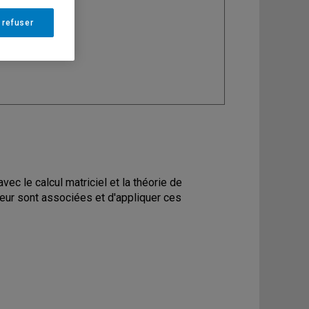
ine
: Économie
 refuser
vec le calcul matriciel et la théorie de
leur sont associées et d'appliquer ces