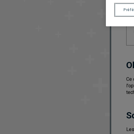
Préf
O
Ce 
l'o
tec
S
Les