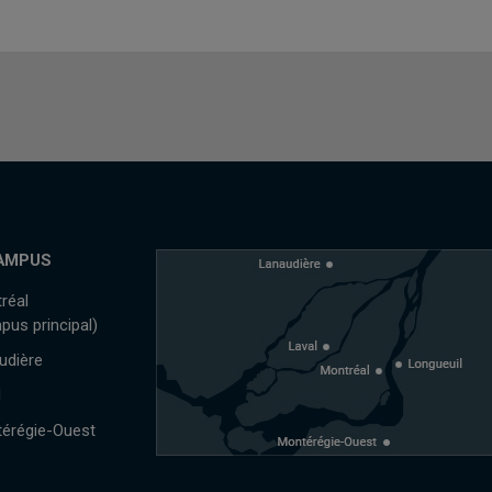
AMPUS
réal
pus principal)
udière
l
érégie-Ouest