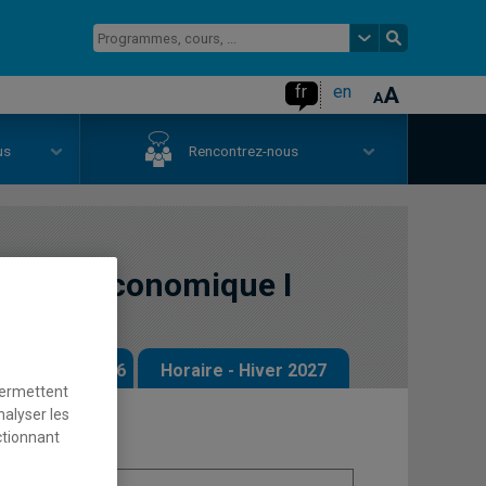
fr
en
us
Rencontrez-nous
nalyse économique I
 - Automne 2026
Horaire - Hiver 2027
permettent
nalyser les
ctionnant