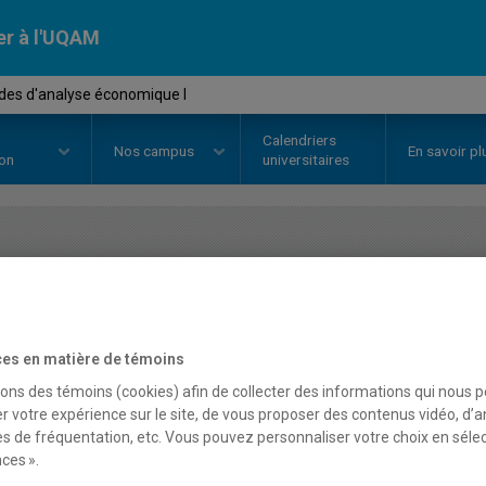
er à l'UQAM
des d'analyse économique I
Calendriers
Nos
campus
En savoir pl
ion
universitaires
OURS
//
ECO1273
-
Méthodes d'a
es en matière de témoins
Description
Horaire - Été 2026
Horaire
sons des témoins (cookies) afin de collecter des informations qui nous 
r votre expérience sur le site, de vous proposer des contenus vidéo, d’a
es de fréquentation, etc. Vous pouvez personnaliser votre choix en séle
ces ».