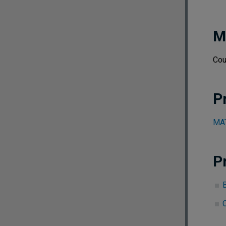
M
Cou
P
MAT
P