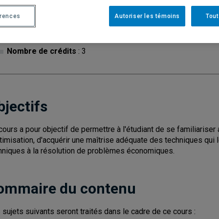
Cycle
: 1
Discipl
érences
Autoriser les témoins
Tout
Type de cours
: Magistral
Nombre de crédits
: 3
bjectifs
cours a pour objectif de permettre à l'étudiant de se familiariser a
ptimisation, d'acquérir une maîtrise adéquate des techniques qui 
hniques à la résolution de problèmes économiques.
ommaire du contenu
 sujets suivants seront traités dans le cadre de ce cours :