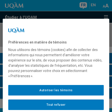
FR
EN
Étudier à l'UQAM
COURS
//
ECO3311
Économie numérique
Préférences en matière de témoins
Nous utilisons des témoins (cookies) afin de collecter des
informations qui nous permettent d’améliorer votre
Description du cours
expérience sur le site, de vous proposer des contenus vidéo,
d’analyser les statistiques de fréquentation, etc. Vous
Horaire - Été 2026
pouvez personnaliser votre choix en sélectionnant
« Préférences ».
Horaire - Automne 2026
Autoriser les témoins
Horaire - Hiver 2027
Tout refuser