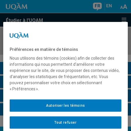
FR
EN
Étudier à l'UQAM
COURS
//
ECO4431
Économie de l'éducation
Préférences en matière de témoins
Nous utilisons des témoins (cookies) afin de collecter des
informations qui nous permettent d’améliorer votre
Description du cours
expérience sur le site, de vous proposer des contenus vidéo,
d’analyser les statistiques de fréquentation, etc. Vous
Horaire - Été 2026
pouvez personnaliser votre choix en sélectionnant
« Préférences ».
Horaire - Automne 2026
Autoriser les témoins
Horaire - Hiver 2027
Tout refuser