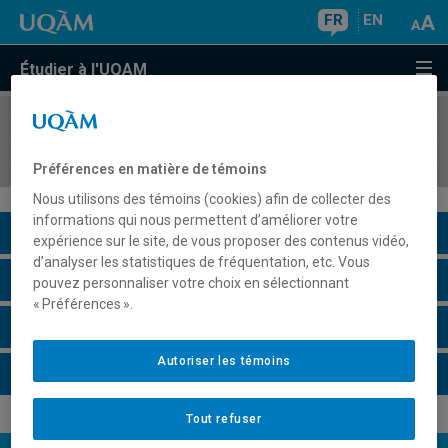
FR
EN
Étudier à l'UQAM
COURS
//
ECO8025
Économie du développement
Préférences en matière de témoins
Nous utilisons des témoins (cookies) afin de collecter des
informations qui nous permettent d’améliorer votre
Description du cours
expérience sur le site, de vous proposer des contenus vidéo,
d’analyser les statistiques de fréquentation, etc. Vous
Horaire - Été 2026
pouvez personnaliser votre choix en sélectionnant
« Préférences ».
Horaire - Automne 2026
Autoriser les témoins
Horaire - Hiver 2027
Tout refuser