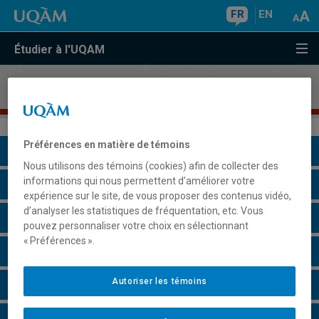
FR
EN
Étudier à l'UQAM
Maîtrise en
économique
Préférences en matière de témoins
Présentation du programme
Nous utilisons des témoins (cookies) afin de collecter des
informations qui nous permettent d’améliorer votre
Conditions d'admission
expérience sur le site, de vous proposer des contenus vidéo,
d’analyser les statistiques de fréquentation, etc. Vous
Cours à suivre et horaires
pouvez personnaliser votre choix en sélectionnant
« Préférences ».
Particularités
Autoriser les témoins
Perspectives professionnelles
Champs de recherche