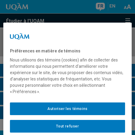
FR
EN
Étudier à l'UQAM
COURS
//
EDM2854
Communication médiatique et mondialisation
Préférences en matière de témoins
Nous utilisons des témoins (cookies) afin de collecter des
informations qui nous permettent d’améliorer votre
Description du cours
expérience sur le site, de vous proposer des contenus vidéo,
d’analyser les statistiques de fréquentation, etc. Vous
Horaire - Été 2026
pouvez personnaliser votre choix en sélectionnant
« Préférences ».
Horaire - Automne 2026
Autoriser les témoins
Horaire - Hiver 2027
Tout refuser