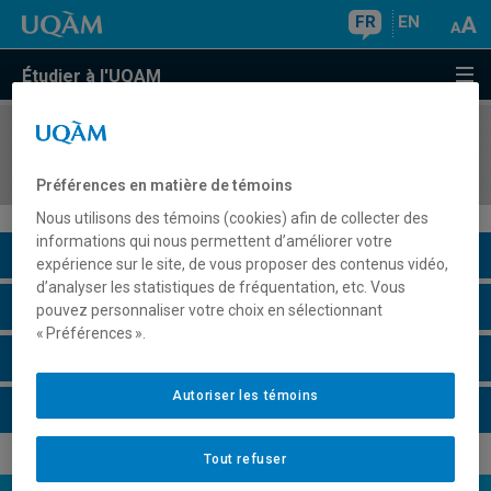
FR
EN
Étudier à l'UQAM
COURS
//
EDM4500
Médias et société
Préférences en matière de témoins
Nous utilisons des témoins (cookies) afin de collecter des
informations qui nous permettent d’améliorer votre
Description du cours
expérience sur le site, de vous proposer des contenus vidéo,
d’analyser les statistiques de fréquentation, etc. Vous
Horaire - Été 2026
pouvez personnaliser votre choix en sélectionnant
« Préférences ».
Horaire - Automne 2026
Autoriser les témoins
Horaire - Hiver 2027
Tout refuser