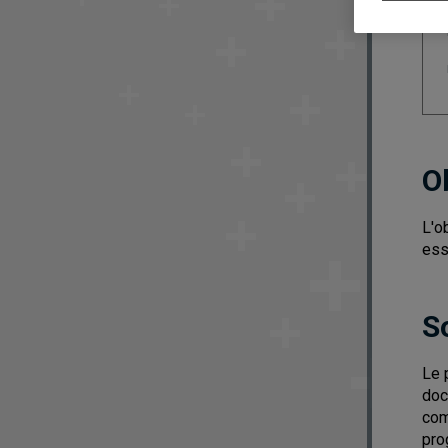
O
L'o
ess
S
Le 
doc
com
pro