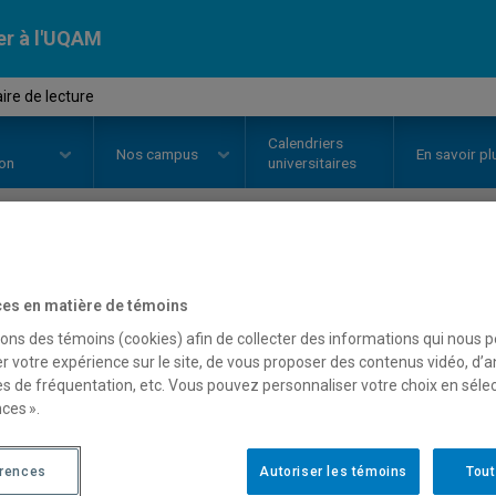
er à l'UQAM
re de lecture
Calendriers
Nos
campus
En savoir pl
ion
universitaires
OURS
//
EFS7378
-
Séminaire de 
es en matière de témoins
sons des témoins (cookies) afin de collecter des informations qui nous 
r votre expérience sur le site, de vous proposer des contenus vidéo, d’a
Description
Horaire - Été 2026
Horaire
es de fréquentation, etc. Vous pouvez personnaliser votre choix en séle
ces ».
érences
Autoriser les témoins
Tout