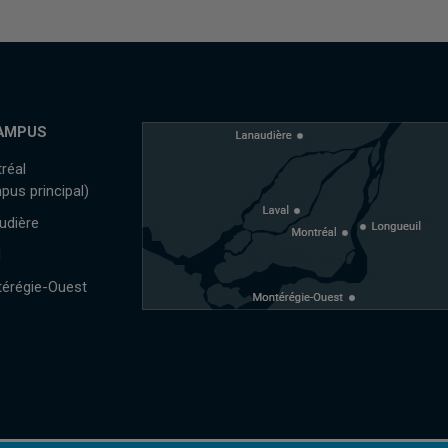
AMPUS
réal
pus principal)
udière
l
érégie-Ouest