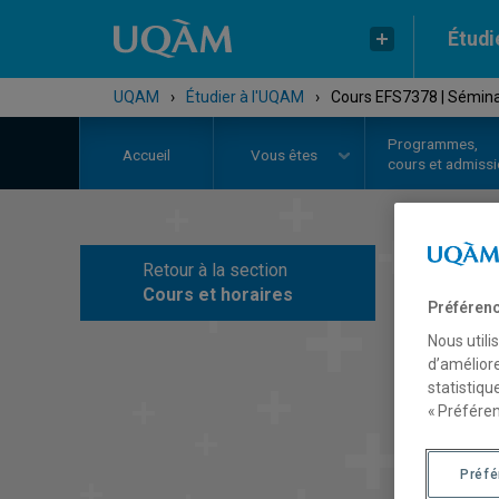
Étudi
UQAM
›
Étudier à l'UQAM
›
Cours EFS7378 | Séminai
Programmes,
Accueil
Vous êtes
cours et admiss
Retour à la section
C
Cours et horaires
Préférenc
Nous utili
d’améliore
statistiqu
« Préféren
Préf