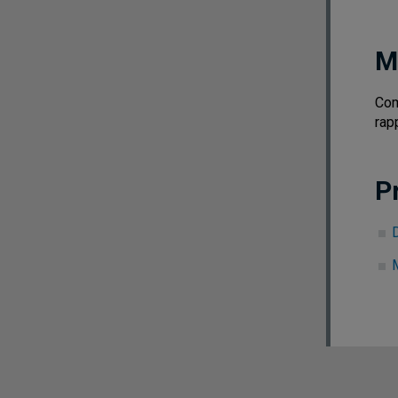
M
Com
rap
P