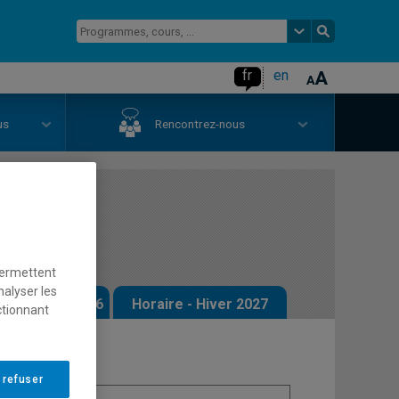
fr
en
us
Rencontrez-nous
lecture
permettent
nalyser les
 - Automne 2026
Horaire - Hiver 2027
ctionnant
 refuser