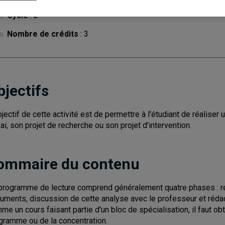
Cycle
: 2
Nombre de crédits
: 3
bjectifs
bjectif de cette activité est de permettre à l'étudiant de réalise
ai, son projet de recherche ou son projet d'intervention.
ommaire du contenu
programme de lecture comprend généralement quatre phases : re
uments, discussion de cette analyse avec le professeur et rédact
me un cours faisant partie d'un bloc de spécialisation, il faut obte
gramme ou de la concentration.