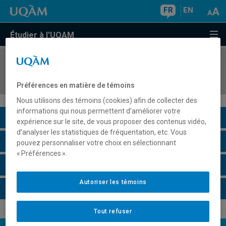
FR
EN
Étudier à l'UQAM
COURS
//
ENV4002
Approche par cycle de vie
Préférences en matière de témoins
Nous utilisons des témoins (cookies) afin de collecter des
informations qui nous permettent d’améliorer votre
Description du cours
expérience sur le site, de vous proposer des contenus vidéo,
d’analyser les statistiques de fréquentation, etc. Vous
Horaire - Été 2026
pouvez personnaliser votre choix en sélectionnant
« Préférences ».
Horaire - Automne 2026
Autoriser les témoins
Horaire - Hiver 2027
Tout refuser