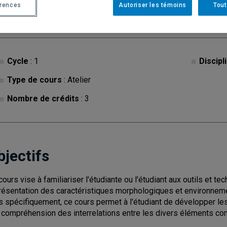
érences
Autoriser les témoins
Tout
Cycle
: 1
Discipl
Type de cours
: Atelier
Nombre de crédits
: 3
bjectifs
cours vise à familiariser l'étudiante ou l'étudiant aux outils et te
résentation des caractéristiques morphologiques et environnement
s spécifiquement, ce cours permet à l'étudiant de développer le
a compréhension des interrelations entre les divers éléments com