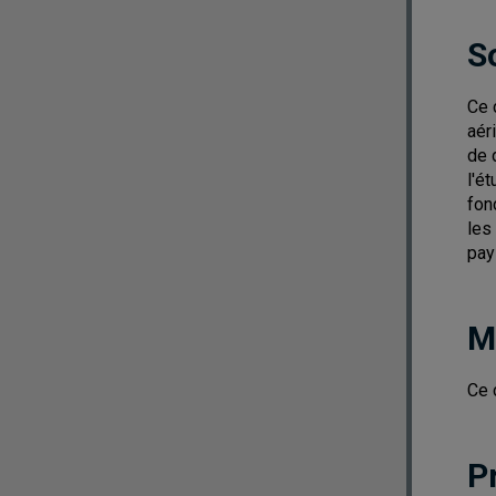
S
Ce 
aér
de 
l'é
fon
les
pay
M
Ce 
P