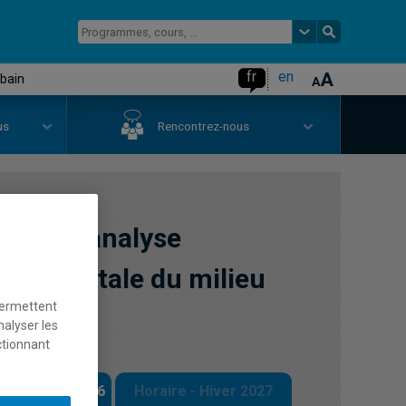
fr
en
rbain
us
Rencontrez-nous
hodes d'analyse
nnementale du milieu
permettent
nalyser les
ctionnant
 - Automne 2026
Horaire - Hiver 2027