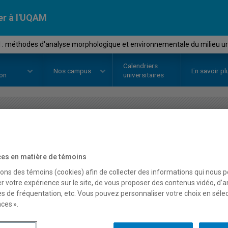
er à l'UQAM
I : méthodes d'analyse morphologique et environnementale du milieu u
Calendriers
Nos
campus
En savoir pl
ion
universitaires
OURS
//
EUT1112
-
Praxis I : mét
morphologique et enviro
es en matière de témoins
sons des témoins (cookies) afin de collecter des informations qui nous 
urbain
r votre expérience sur le site, de vous proposer des contenus vidéo, d’a
es de fréquentation, etc. Vous pouvez personnaliser votre choix en séle
ces ».
Description
Horaire - Été 2026
Horaire