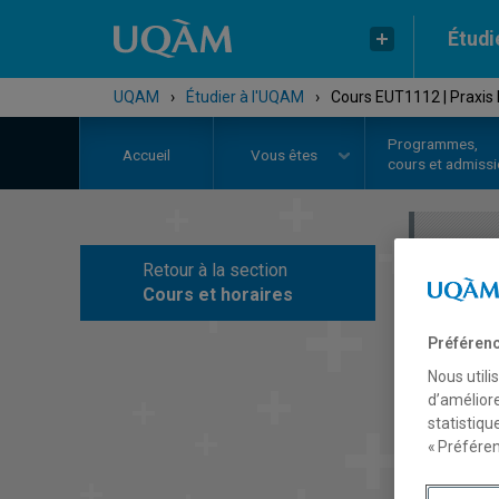
Étudi
UQAM
›
Étudier à l'UQAM
›
Cours EUT1112 | Praxis 
Programmes,
Accueil
Vous êtes
cours et admiss
Retour à la section
C
Cours et horaires
Préférenc
Nous utili
d’améliore
statistiqu
« Préféren