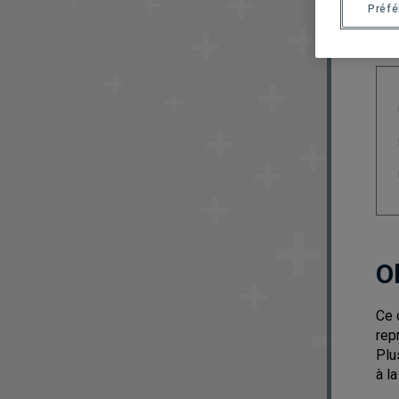
Préf
O
Ce 
rep
Plu
à l