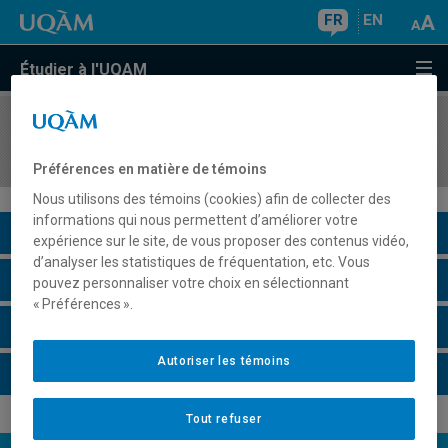
FR
EN
Étudier à l'UQAM
COURS
//
FIN8503
Déontologie de la finance
Préférences en matière de témoins
Nous utilisons des témoins (cookies) afin de collecter des
informations qui nous permettent d’améliorer votre
Description du cours
expérience sur le site, de vous proposer des contenus vidéo,
d’analyser les statistiques de fréquentation, etc. Vous
Horaire - Été 2026
pouvez personnaliser votre choix en sélectionnant
« Préférences ».
Horaire - Automne 2026
Autoriser les témoins
Horaire - Hiver 2027
Tout refuser