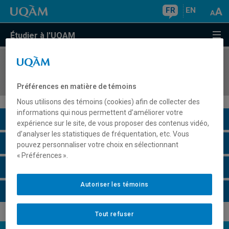
FR
EN
Étudier à l'UQAM
COURS
//
GEO1120
Géographie, environnement et risques naturels
Préférences en matière de témoins
Nous utilisons des témoins (cookies) afin de collecter des
informations qui nous permettent d’améliorer votre
Description du cours
expérience sur le site, de vous proposer des contenus vidéo,
d’analyser les statistiques de fréquentation, etc. Vous
Horaire - Été 2026
pouvez personnaliser votre choix en sélectionnant
« Préférences ».
Horaire - Automne 2026
Autoriser les témoins
Horaire - Hiver 2027
Tout refuser