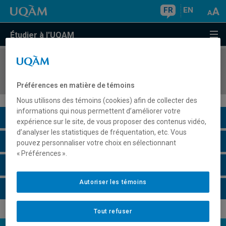
FR
EN
Étudier à l'UQAM
COURS
//
GEO2032
Formes et processus
Préférences en matière de témoins
Nous utilisons des témoins (cookies) afin de collecter des
informations qui nous permettent d’améliorer votre
Description du cours
expérience sur le site, de vous proposer des contenus vidéo,
d’analyser les statistiques de fréquentation, etc. Vous
Horaire - Été 2026
pouvez personnaliser votre choix en sélectionnant
« Préférences ».
Horaire - Automne 2026
Autoriser les témoins
Horaire - Hiver 2027
Tout refuser