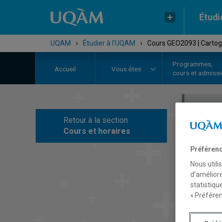
Étudi
UQAM
›
Étudier à l'UQAM
›
Cours GEO2093 | Carto
Programmes,
Accueil
Vous êtes
cours et admiss
Retour à la section
C
Cours et horaires
Préférenc
Nous utili
d’améliore
statistiqu
« Préféren