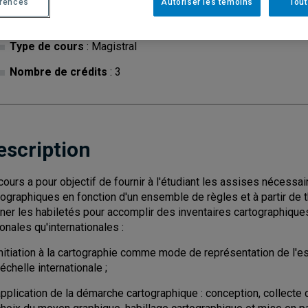
érences
Autoriser les témoins
Tout
Cycle
: 1
Discipl
Type de cours
: Magistral
Nombre de crédits
: 3
escription
cours a pour objectif de fournir à l'étudiant les assises nécessai
tographiques en fonction d'un ensemble de règles et à partir de 
ner les habiletés pour accomplir des inventaires cartographiqu
ionales qu'internationales :
initiation à la cartographie comme mode de représentation de l
'échelle internationale ;
pplication de la démarche cartographique : conception, collecte 