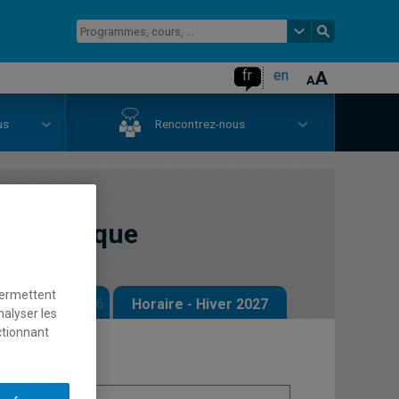
fr
en
us
Rencontrez-nous
 thématique
permettent
 - Automne 2026
Horaire - Hiver 2027
nalyser les
ctionnant