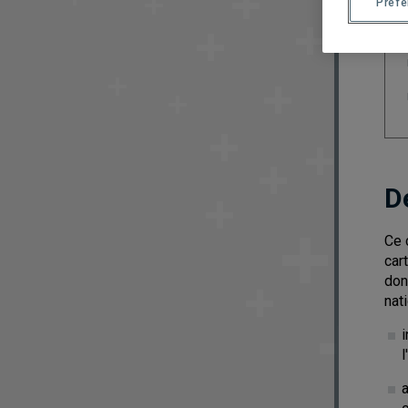
Préf
D
Ce 
car
don
nat
l
a