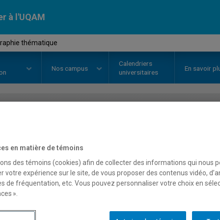
er à l'UQAM
graphie thématique
Calendriers
Nos
campus
En savoir pl
ion
universitaires
OURS
//
GEO2093
-
Cartographie
es en matière de témoins
sons des témoins (cookies) afin de collecter des informations qui nous 
Description
Horaire - Été 2026
Horaire
r votre expérience sur le site, de vous proposer des contenus vidéo, d’a
es de fréquentation, etc. Vous pouvez personnaliser votre choix en séle
ces ».