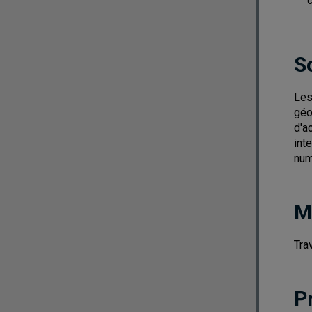
S
Les
géo
d'a
int
num
M
Tra
P