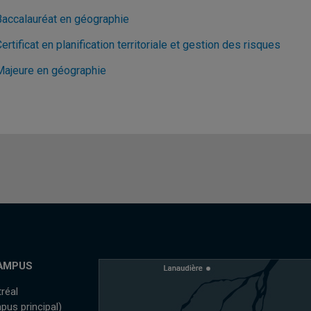
Baccalauréat en géographie
ertificat en planification territoriale et gestion des risques
Majeure en géographie
AMPUS
réal
pus principal)