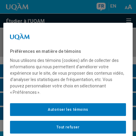
FR
EN
Étudier à l'UQAM
COURS
//
JPN1110
Introduction à la langue et à la culture du Japon
Préférences en matière de témoins
Nous utilisons des témoins (cookies) afin de collecter des
informations qui nous permettent d’améliorer votre
Description du cours
expérience sur le site, de vous proposer des contenus vidéo,
d’analyser les statistiques de fréquentation, etc. Vous
Horaire - Été 2026
pouvez personnaliser votre choix en sélectionnant
« Préférences ».
Horaire - Automne 2026
Autoriser les témoins
Horaire - Hiver 2027
Tout refuser