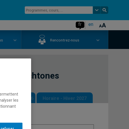
fr
en
us
Rencontrez-nous
les autochtones
permettent
 - Automne 2026
Horaire - Hiver 2027
nalyser les
ctionnant
 refuser