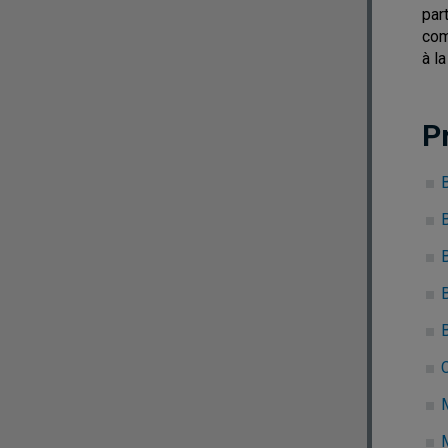
par
com
à l
P
B