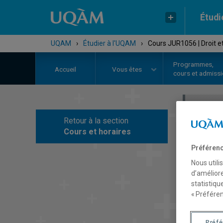
Étudi
UQAM
›
Étudier à l'UQAM
›
Cours JUR1056 | Droit 
Programmes,
Accueil
Vous êtes
cours et admiss
Retour à la section
C
Cours et horaires
Préférenc
Nous utili
d’améliore
statistiqu
« Préféren
Préf