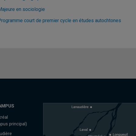
Majeure en sociologie
Programme court de premier cycle en études autochtones
AMPUS
réal
pus principal)
udière