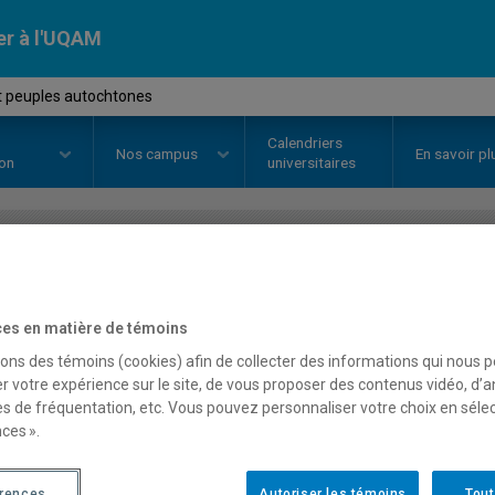
er à l'UQAM
et peuples autochtones
Calendriers
Nos
campus
En savoir pl
ion
universitaires
OURS
//
JUR1056
-
Droit et peup
es en matière de témoins
sons des témoins (cookies) afin de collecter des informations qui nous 
Description
Horaire - Été 2026
Horaire
r votre expérience sur le site, de vous proposer des contenus vidéo, d’a
es de fréquentation, etc. Vous pouvez personnaliser votre choix en séle
ces ».
érences
Autoriser les témoins
Tout