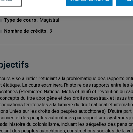
Cycle
: 1
Discipl
Type de cours
: Magistral
Nombre de crédits
: 3
bjectifs
cours vise à initier l'étudiant à la problématique des rapports e
it étatique. Le cours examinera l'histoire des rapports entre les
ochtones (Premières Nations, Métis et Inuit) et l'évolution du cad
 concepts du titre aborigène et des droits ancestraux et issus tr
endications territoriales à la lumière du droit national et internat
ions Unies sur les droits des peuples autochtones). D'autre part,
sonnes et des peuples autochtones par rapport aux systèmes juri
ada: histoire du colonialisme, incluant les séquelles des pensio
ectant des peuples autochtones, constructions sociales de la vul