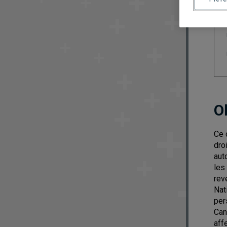
O
Ce 
dro
aut
les
rev
Nat
per
Can
aff