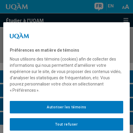
FR
EN
Étudier à l'UQAM
COURS
//
JUR6621
Régime d'indemnisation des accidents du travail
Préférences en matière de témoins
et des maladies professionnelles
Nous utilisons des témoins (cookies) afin de collecter des
informations qui nous permettent d’améliorer votre
expérience sur le site, de vous proposer des contenus vidéo,
Description du cours
d’analyser les statistiques de fréquentation, etc. Vous
pouvez personnaliser votre choix en sélectionnant
Horaire - Été 2026
« Préférences ».
Horaire - Automne 2026
Autoriser les témoins
Horaire - Hiver 2027
Tout refuser