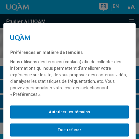
FR
EN
Étudier à l'UQAM
COURS
//
JUR6631
Droit international de l'environnement
Préférences en matière de témoins
Nous utilisons des témoins (cookies) afin de collecter des
informations qui nous permettent d’améliorer votre
Description du cours
expérience sur le site, de vous proposer des contenus vidéo,
d’analyser les statistiques de fréquentation, etc. Vous
Horaire - Été 2026
pouvez personnaliser votre choix en sélectionnant
« Préférences ».
Horaire - Automne 2026
Autoriser les témoins
Horaire - Hiver 2027
Tout refuser