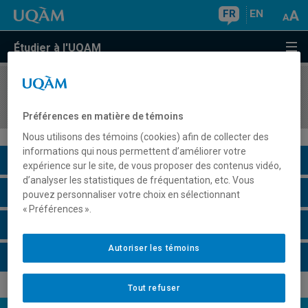
FR
EN
Étudier à l'UQAM
COURS
//
LIN1520
Linguistique légale
Préférences en matière de témoins
Nous utilisons des témoins (cookies) afin de collecter des
informations qui nous permettent d’améliorer votre
Description du cours
expérience sur le site, de vous proposer des contenus vidéo,
d’analyser les statistiques de fréquentation, etc. Vous
Horaire - Été 2026
pouvez personnaliser votre choix en sélectionnant
« Préférences ».
Horaire - Automne 2026
Autoriser les témoins
Horaire - Hiver 2027
Tout refuser