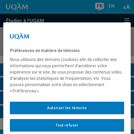
FR
EN
Étudier à l'UQAM
COURS
//
MAT2160
Analyse complexe I
Préférences en matière de témoins
Nous utilisons des témoins (cookies) afin de collecter des
informations qui nous permettent d’améliorer votre
Description du cours
expérience sur le site, de vous proposer des contenus vidéo,
d’analyser les statistiques de fréquentation, etc. Vous
Horaire - Été 2026
pouvez personnaliser votre choix en sélectionnant
« Préférences ».
Horaire - Automne 2026
Autoriser les témoins
Horaire - Hiver 2027
Tout refuser