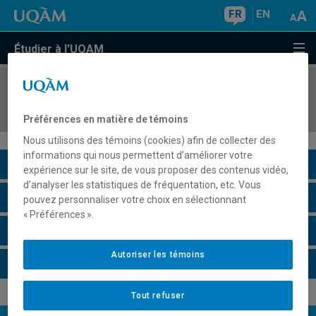
FR
EN
Étudier à l'UQAM
COURS
//
MAT7199
Didactique de la fonction
Préférences en matière de témoins
Nous utilisons des témoins (cookies) afin de collecter des
informations qui nous permettent d’améliorer votre
Description du cours
expérience sur le site, de vous proposer des contenus vidéo,
d’analyser les statistiques de fréquentation, etc. Vous
Horaire - Été 2026
pouvez personnaliser votre choix en sélectionnant
« Préférences ».
Horaire - Automne 2026
Autoriser les témoins
Horaire - Hiver 2027
Tout refuser