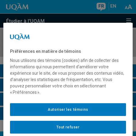
FR
EN
Étudier à l'UQAM
COURS
//
MAT9330
Théories cohomologiques
Préférences en matière de témoins
Nous utilisons des témoins (cookies) afin de collecter des
informations qui nous permettent d’améliorer votre
Description du cours
expérience sur le site, de vous proposer des contenus vidéo,
d’analyser les statistiques de fréquentation, etc. Vous
Horaire - Été 2026
pouvez personnaliser votre choix en sélectionnant
« Préférences ».
Horaire - Automne 2026
Autoriser les témoins
Horaire - Hiver 2027
Tout refuser