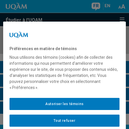
FR
EN
Étudier à l'UQAM
COURS
//
MAT9351
Combinatoire II
Préférences en matière de témoins
Nous utilisons des témoins (cookies) afin de collecter des
informations qui nous permettent d’améliorer votre
Description du cours
expérience sur le site, de vous proposer des contenus vidéo,
d’analyser les statistiques de fréquentation, etc. Vous
Horaire - Été 2026
pouvez personnaliser votre choix en sélectionnant
« Préférences ».
Horaire - Automne 2026
Autoriser les témoins
Horaire - Hiver 2027
Tout refuser