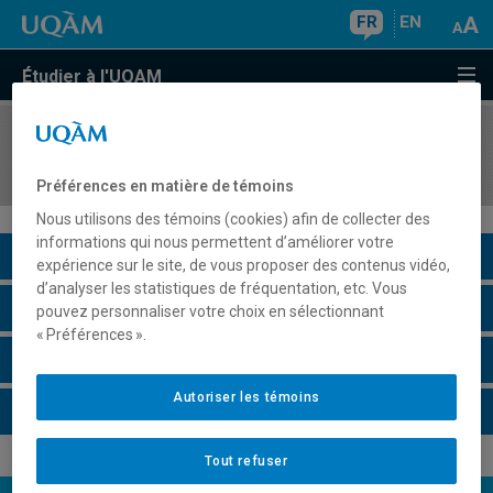
FR
EN
Étudier à l'UQAM
COURS
//
MAT9580
Analyse de données discrètes
Préférences en matière de témoins
Nous utilisons des témoins (cookies) afin de collecter des
informations qui nous permettent d’améliorer votre
Description du cours
expérience sur le site, de vous proposer des contenus vidéo,
d’analyser les statistiques de fréquentation, etc. Vous
Horaire - Été 2026
pouvez personnaliser votre choix en sélectionnant
« Préférences ».
Horaire - Automne 2026
Autoriser les témoins
Horaire - Hiver 2027
Tout refuser