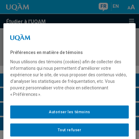
FR
EN
Étudier à l'UQAM
COURS
//
MAT993Q
Séminaire de géométrie différentielle et
Préférences en matière de témoins
topologie
Nous utilisons des témoins (cookies) afin de collecter des
informations qui nous permettent d’améliorer votre
expérience sur le site, de vous proposer des contenus vidéo,
Description du cours
d’analyser les statistiques de fréquentation, etc. Vous
pouvez personnaliser votre choix en sélectionnant
Horaire - Été 2026
« Préférences ».
Horaire - Automne 2026
Autoriser les témoins
Horaire - Hiver 2027
Tout refuser