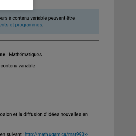
ours à contenu variable peuvent être
ments et programmes
.
ine
: Mathématiques
 contenu variable
losion et la diffusion d'idées nouvelles en
ien suivant :
http://math.uqam.ca/mat993x-