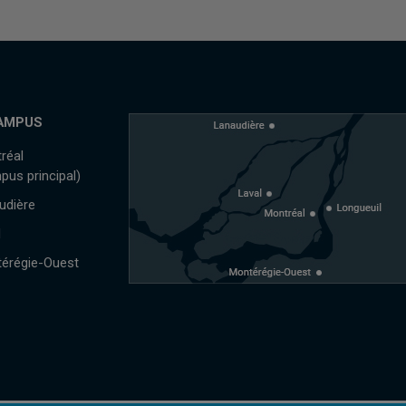
AMPUS
réal
pus principal)
udière
l
érégie-Ouest