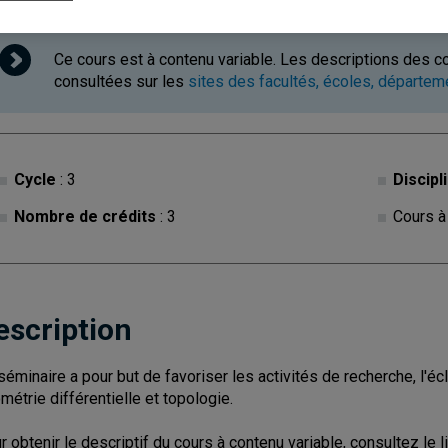
Ce cours est à contenu variable. Les descriptions des c
consultées sur les
sites des facultés, écoles, départe
Cycle
: 3
Discipl
Nombre de crédits
: 3
Cours à
escription
séminaire a pour but de favoriser les activités de recherche, l'éc
métrie différentielle et topologie.
r obtenir le descriptif du cours à contenu variable, consultez le l