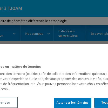
er à l'UQAM
re de géométrie différentielle et topologie
Calendriers
Nos
campus
En savoir pl
ion
universitaires
OURS
//
MAT993U
-
Séminaire de
es en matière de témoins
différentielle et topologi
sons des témoins (cookies) afin de collecter des informations qui nous 
r votre expérience sur le site, de vous proposer des contenus vidéo, d’a
es de fréquentation, etc. Vous pouvez personnaliser votre choix en séle
ces ».
Description
Horaire - Été 2026
Horaire
érences
Autoriser les témoins
Tout