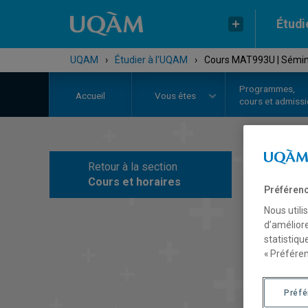
Étudi
UQAM
›
Étudier à l'UQAM
›
Cours MAT993U | Séminai
Programmes,
Accueil
Vous êtes
cours et admiss
Retour à la section
C
Cours et horaires
Préférenc
Nous utili
d’améliore
statistiqu
« Préféren
Préf