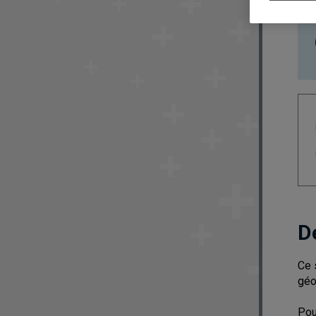
D
Ce 
géo
Pou