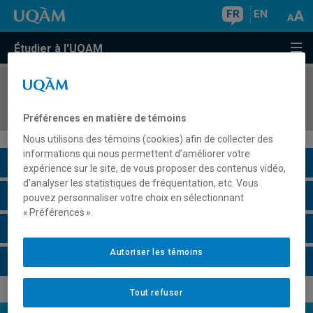
FR
EN
Étudier à l'UQAM
COURS
//
MAT995I
Séminaire de combinatoire
Préférences en matière de témoins
Nous utilisons des témoins (cookies) afin de collecter des
informations qui nous permettent d’améliorer votre
Description du cours
expérience sur le site, de vous proposer des contenus vidéo,
d’analyser les statistiques de fréquentation, etc. Vous
Horaire - Été 2026
pouvez personnaliser votre choix en sélectionnant
« Préférences ».
Horaire - Automne 2026
Autoriser les témoins
Horaire - Hiver 2027
Tout refuser