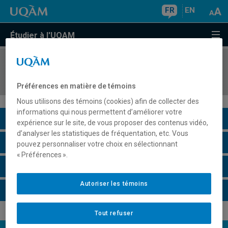
FR
EN
Étudier à l'UQAM
COURS
//
MGL7130
Développement d'applications mobiles
Préférences en matière de témoins
Nous utilisons des témoins (cookies) afin de collecter des
informations qui nous permettent d’améliorer votre
Description du cours
expérience sur le site, de vous proposer des contenus vidéo,
d’analyser les statistiques de fréquentation, etc. Vous
Horaire - Été 2026
pouvez personnaliser votre choix en sélectionnant
« Préférences ».
Horaire - Automne 2026
Autoriser les témoins
Horaire - Hiver 2027
Tout refuser