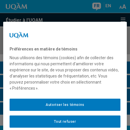
FR
EN
Étudier à l'UQAM
COURS
//
MGL7810
Sujets spéciaux en génie logiciel I
Préférences en matière de témoins
Nous utilisons des témoins (cookies) afin de collecter des
informations qui nous permettent d’améliorer votre
Description du cours
expérience sur le site, de vous proposer des contenus vidéo,
d’analyser les statistiques de fréquentation, etc. Vous
Horaire - Été 2026
pouvez personnaliser votre choix en sélectionnant
« Préférences ».
Horaire - Automne 2026
Autoriser les témoins
Horaire - Hiver 2027
Tout refuser