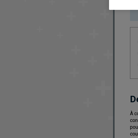
D
À c
con
pou
cou