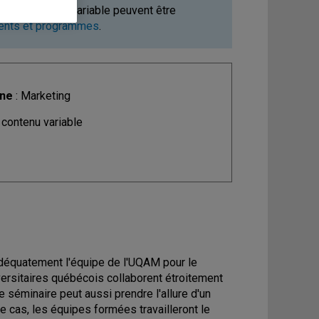
ours à contenu variable peuvent être
ments et programmes
.
ine
: Marketing
 contenu variable
 adéquatement l'équipe de l'UQAM pour le
iversitaires québécois collaborent étroitement
 séminaire peut aussi prendre l'allure d'un
e cas, les équipes formées travailleront le