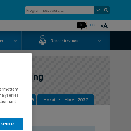
fr
en
us
Rencontrez-nous
 marketing
permettent
nalyser les
 - Automne 2026
Horaire - Hiver 2027
ctionnant
 refuser