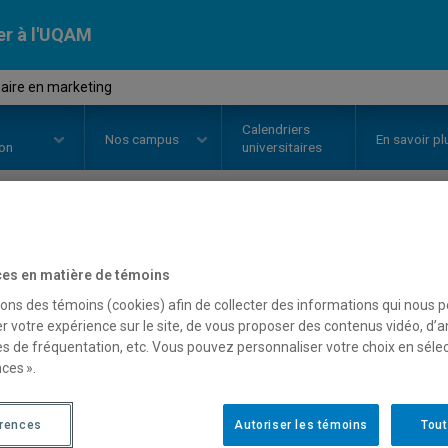
er à l'UQAM
aire en marketing
Calendriers
Nos
campus
En savoir pl
ion
universitaires
OURS
//
MKG630X
-
Séminaire en
es en matière de témoins
sons des témoins (cookies) afin de collecter des informations qui nous 
r votre expérience sur le site, de vous proposer des contenus vidéo, d’a
Description
Horaire - Été 2026
Horaire
es de fréquentation, etc. Vous pouvez personnaliser votre choix en séle
ces ».
érences
Autoriser les témoins
Tout