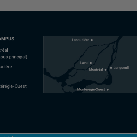
AMPUS
réal
pus principal)
udière
l
érégie-Ouest