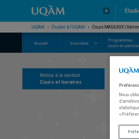
Étudi
UQAM
›
Étudier à l'UQAM
›
Cours MKG630X | Sémin
Programmes,
Accueil
Vous êtes
cours et admiss
Retour à la section
C
Cours et horaires
Préférenc
Nous utili
d’améliore
statistiqu
« Préféren
Préf