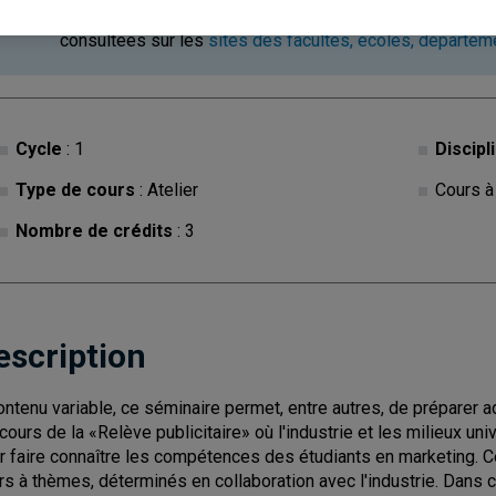
Ce cours est à contenu variable. Les descriptions des c
consultées sur les
sites des facultés, écoles, départe
Cycle
: 1
Discipl
Type de cours
: Atelier
Cours à
Nombre de crédits
: 3
escription
ontenu variable, ce séminaire permet, entre autres, de préparer
cours de la «Relève publicitaire» où l'industrie et les milieux un
r faire connaître les compétences des étudiants en marketing. Ce
rs à thèmes, déterminés en collaboration avec l'industrie. Dans c