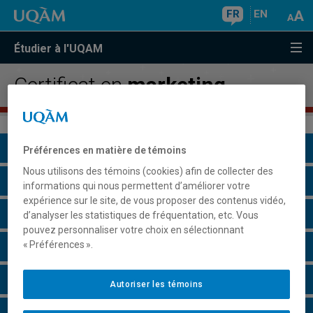
FR
EN
Étudier à l'UQAM
Certificat en
marketing
Présentation du programme
Préférences en matière de témoins
Nous utilisons des témoins (cookies) afin de collecter des
Conditions d'admission
informations qui nous permettent d’améliorer votre
expérience sur le site, de vous proposer des contenus vidéo,
Cours à suivre et horaires
d’analyser les statistiques de fréquentation, etc. Vous
pouvez personnaliser votre choix en sélectionnant
« Préférences ».
Grille de cheminement
Particularités
Autoriser les témoins
Perspectives professionnelles