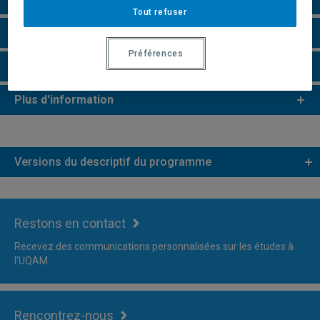
Tout refuser
e
e
Études de 2
et 3
cycles
Préférences
Faire une demande d'admission
Plus d'information
Versions du descriptif du programme
Restons en contact
Recevez des communications personnalisées sur les études à
l'UQAM.
Rencontrez-nous