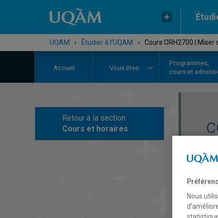
Étudi
UQAM
›
Étudier à l'UQAM
›
Cours ORH2700 | Miser s
Programmes,
Accueil
Vous êtes
cours et admiss
Retour à la section
C
Cours et horaires
Préférenc
Nous utili
d’améliore
statistiqu