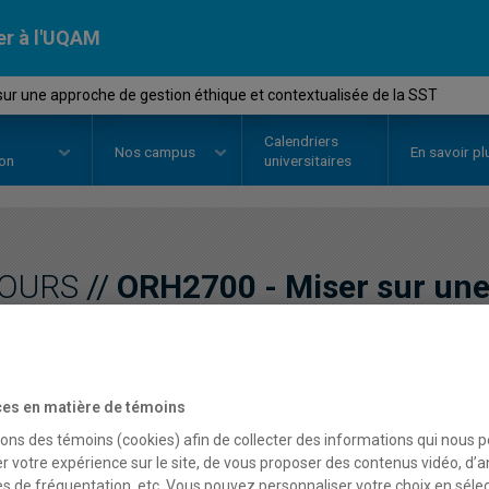
er à l'UQAM
ur une approche de gestion éthique et contextualisée de la SST
Calendriers
Nos
campus
En savoir pl
ion
universitaires
OURS
//
ORH2700
-
Miser sur une
éthique et contextualisé
es en matière de témoins
Description
Horaire - Été 2026
Horaire
sons des témoins (cookies) afin de collecter des informations qui nous 
r votre expérience sur le site, de vous proposer des contenus vidéo, d’a
es de fréquentation, etc. Vous pouvez personnaliser votre choix en séle