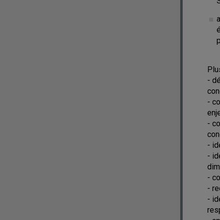
Plu
- d
con
- c
enj
- c
con
- i
- i
dim
- c
- r
- i
res