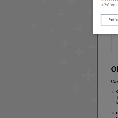
« Préféren
Préf
O
Ce 
c
s