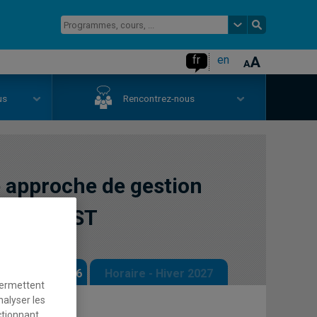
fr
en
us
Rencontrez-nous
 approche de gestion
e de la SST
 - Automne 2026
Horaire - Hiver 2027
permettent
nalyser les
ctionnant