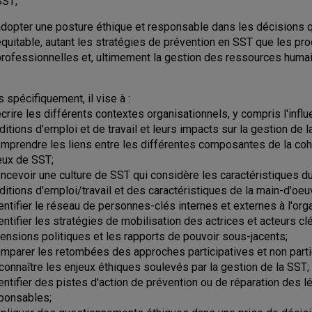
SST;
adopter une posture éthique et responsable dans les décisions qu
équitable, autant les stratégies de prévention en SST que les pr
professionnelles et, ultimement la gestion des ressources huma
s spécifiquement, il vise à :
écrire les différents contextes organisationnels, y compris l'in
ditions d'emploi et de travail et leurs impacts sur la gestion de l
omprendre les liens entre les différentes composantes de la coha
eux de SST;
oncevoir une culture de SST qui considère les caractéristiques d
ditions d'emploi/travail et des caractéristiques de la main-d'oeu
dentifier le réseau de personnes-clés internes et externes à l'org
dentifier les stratégies de mobilisation des actrices et acteurs c
ensions politiques et les rapports de pouvoir sous-jacents;
omparer les retombées des approches participatives et non parti
econnaître les enjeux éthiques soulevés par la gestion de la SST;
dentifier des pistes d'action de prévention ou de réparation des 
ponsables;