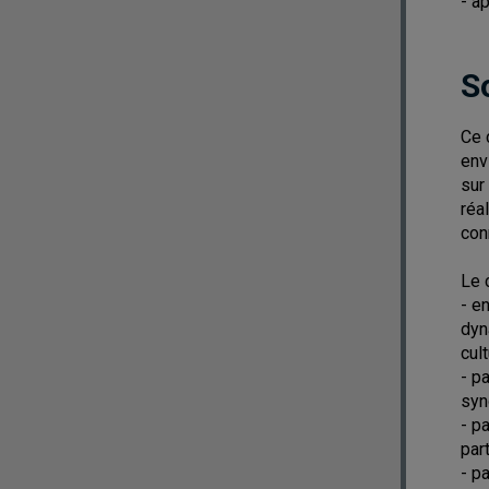
- a
S
Ce 
env
sur
réa
con
Le 
- e
dyn
cul
- p
synd
- p
par
- p