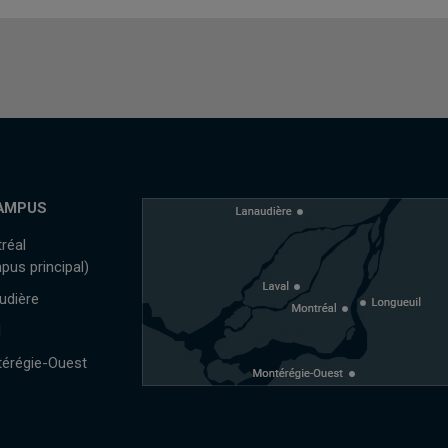
AMPUS
réal
pus principal)
udière
l
érégie-Ouest