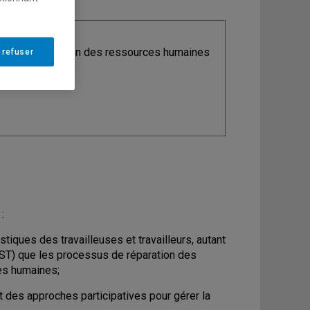
ine
: Organisation des ressources humaines
 refuser
:
stiques des travailleuses et travailleurs, autant
(SST) que les processus de réparation des
ces humaines;
t des approches participatives pour gérer la