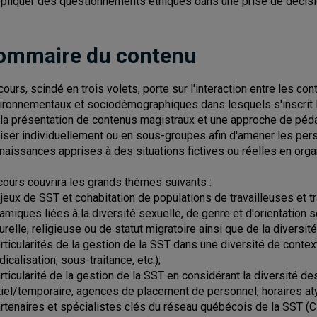
ppliquer des questionnements éthiques dans une prise de décisi
ommaire du contenu
cours, scindé en trois volets, porte sur l'interaction entre les con
ironnementaux et sociodémographiques dans lesquels s'inscrit la 
 la présentation de contenus magistraux et une approche de pé
liser individuellement ou en sous-groupes afin d'amener les per
naissances apprises à des situations fictives ou réelles en orga
cours couvrira les grands thèmes suivants :
njeux de SST et cohabitation de populations de travailleuses et tr
amiques liées à la diversité sexuelle, de genre et d'orientation se
turelle, religieuse ou de statut migratoire ainsi que de la diversité
articularités de la gestion de la SST dans une diversité de conte
icalisation, sous-traitance, etc.);
articularité de la gestion de la SST en considérant la diversité d
tiel/temporaire, agences de placement de personnel, horaires atypi
artenaires et spécialistes clés du réseau québécois de la SST (