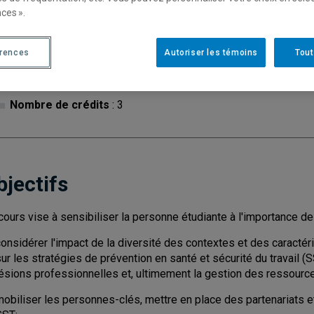
ces ».
Cycle
: 1
Discipl
érences
Autoriser les témoins
Tout
Type de cours
: Magistral
Nombre de crédits
: 3
bjectifs
cours vise à sensibiliser la personne étudiante à l'importance de 
onsidérer l'impact de la diversité des contextes et des caractéri
ur les stratégies de prévention en santé et sécurité du travail 
lésions professionnelles et, ultimement la gestion des ressour
mobiliser les personnes-clés, mettre en place des partenariats e