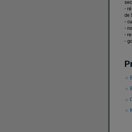
sect
- r
de 
- c
- n
- r
- g
P
C