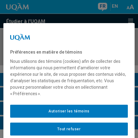
FR
EN
Étudier à l'UQAM
COURS
//
ORH4525
Séminaire d'intégration en gestion stratégique
Préférences en matière de témoins
des relations du travail
Nous utilisons des témoins (cookies) afin de collecter des
informations qui nous permettent d’améliorer votre
expérience sur le site, de vous proposer des contenus vidéo,
Description du cours
d’analyser les statistiques de fréquentation, etc. Vous
pouvez personnaliser votre choix en sélectionnant
Horaire - Été 2026
« Préférences ».
Horaire - Automne 2026
Autoriser les témoins
Horaire - Hiver 2027
Tout refuser