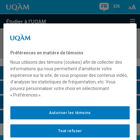
FR
EN
Étudier à l'UQAM
COURS
//
POL1701
Pensée politique moderne
Préférences en matière de témoins
Nous utilisons des témoins (cookies) afin de collecter des
informations qui nous permettent d’améliorer votre
Description du cours
expérience sur le site, de vous proposer des contenus vidéo,
d’analyser les statistiques de fréquentation, etc. Vous
Horaire - Été 2026
pouvez personnaliser votre choix en sélectionnant
« Préférences ».
Horaire - Automne 2026
Autoriser les témoins
Horaire - Hiver 2027
Tout refuser