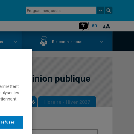
fr
en
us
Rencontrez-nous
s et opinion publique
permettent
nalyser les
ctionnant
 - Automne 2026
Horaire - Hiver 2027
 refuser