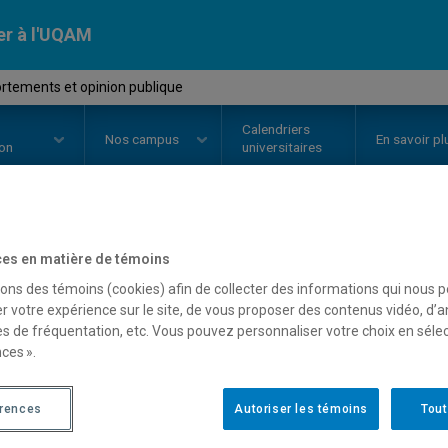
er à l'UQAM
tements et opinion publique
Calendriers
Nos
campus
En savoir pl
ion
universitaires
OURS
//
POL4060
-
Comportement
es en matière de témoins
sons des témoins (cookies) afin de collecter des informations qui nous 
r votre expérience sur le site, de vous proposer des contenus vidéo, d’a
es de fréquentation, etc. Vous pouvez personnaliser votre choix en séle
Description
Horaire - Été 2026
Horaire
ces ».
érences
Autoriser les témoins
Tout