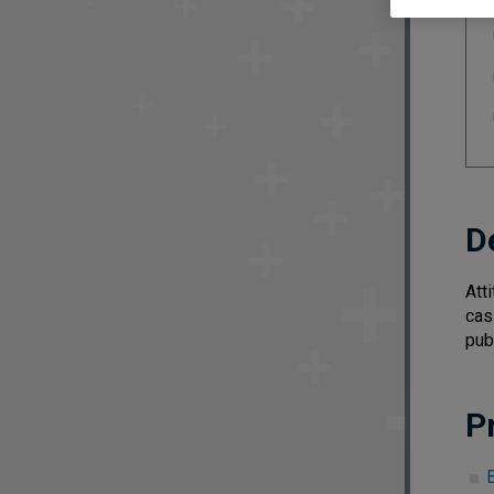
D
Att
cas
pub
P