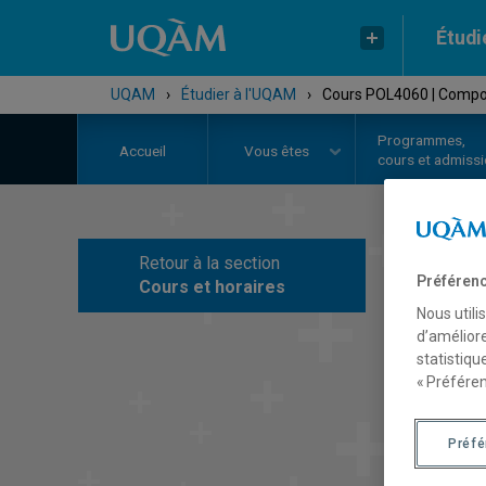
Étudi
UQAM
›
Étudier à l'UQAM
›
Cours POL4060 | Compor
Programmes,
Accueil
Vous êtes
cours et admiss
Retour à la section
C
Préférenc
Cours et horaires
Nous utili
d’améliore
statistiqu
« Préféren
Préf