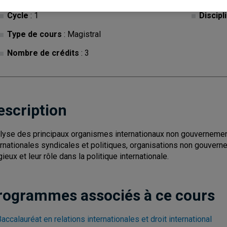
Cycle
: 1
Discipl
Type de cours
: Magistral
Nombre de crédits
: 3
escription
lyse des principaux organismes internationaux non gouvernement
ernationales syndicales et politiques, organisations non gouverne
gieux et leur rôle dans la politique internationale.
rogrammes associés à ce cours
accalauréat en relations internationales et droit international