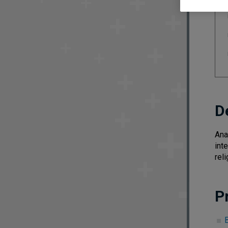
D
Ana
int
reli
P
B