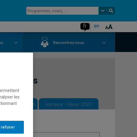
fr
en
us
Rencontrez-nous
ationales
permettent
nalyser les
ctionnant
 - Automne 2026
Horaire - Hiver 2027
 refuser