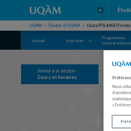
Étudi
UQAM
›
Étudier à l'UQAM
›
Cours POL4460 | Forces
Programmes,
Accueil
Vous êtes
cours et admiss
Retour à la section
C
Cours et horaires
Préférenc
Nous utili
d’améliore
statistiqu
« Préféren
Préf