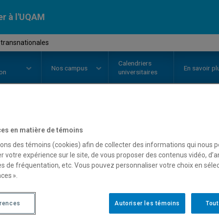
er à l'UQAM
 transnationales
Calendriers
Nos
campus
En savoir pl
ion
universitaires
OURS
//
POL4460
-
Forces transn
es en matière de témoins
sons des témoins (cookies) afin de collecter des informations qui nous 
r votre expérience sur le site, de vous proposer des contenus vidéo, d’a
es de fréquentation, etc. Vous pouvez personnaliser votre choix en séle
Description
Horaire - Été 2026
Horaire
ces ».
érences
Autoriser les témoins
Tout